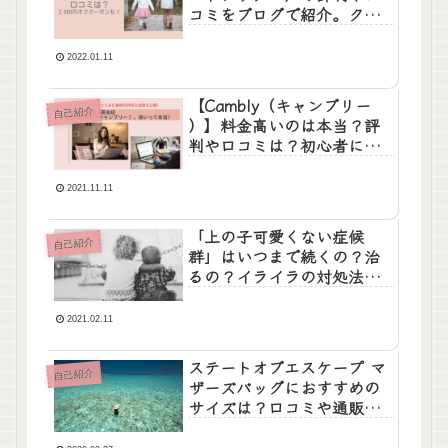
コミをブログで紹介。クー
ポンで2000円オフに！
2022.01.11
【Cambly（キャンブリー
自己紹介
）】料金高いのは本当？評
判や口コミは？初心者にも
おすすめなの？
2021.11.11
「上の子可愛くない症候
自己紹介
群」はいつまで続くの？治
るの？イライラの対処法を
紹介。3歳・4歳・5歳
2021.02.11
ステートオブエスケープ マ
自己紹介
ザーズバッグにおすすめの
サイズは？口コミや通販方
法も。おしゃれママに人
気。