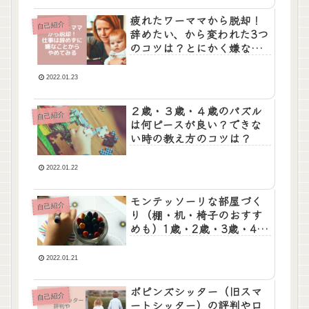
疲れたワーママから脱却！
自己紹介
辞めたい、から変われた3つ
のコツは？とにかく嫌なこ
とはやめてみる。
2022.01.23
２歳・３歳・４歳のパズル
自己紹介
は何ピースが良い？できな
い時の教え方のコツは？
2022.01.22
モンテッソーリな部屋づく
自己紹介
り（棚・机・椅子のおすす
めも）1歳・2歳・3歳・4歳
そして5歳に至るまで継続
中。
2022.01.21
ポピンズシッター（旧スマ
自己紹介
ートシッター）の評判や口