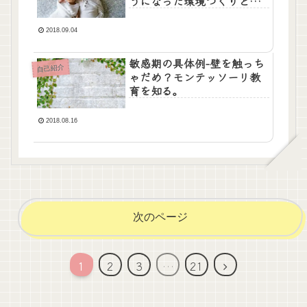
うになった環境づくりと
は？
2018.09.04
敏感期の具体例-壁を触っち
自己紹介
ゃだめ？モンテッソーリ教
育を知る。
2018.08.16
次のページ
次
1
2
3
…
21
へ