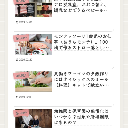
自己紹介
アに授乳室、おむつ替え、
調乳などできるベビールー
ムやキッズスペースはあ
る？
2019.04.04
モンテッソーリ1歳児のお仕
自己紹介
事（おうちモンテ）。100
均で作るストロー落とし。
ワーママの家庭で知育。
2019.02.20
共働きワーママの夕飯作り
自己紹介
にはオイシックスのミール
（料理）キットで献立いら
ず！愛用している口コミを
紹介。
2019.02.03
幼稚園と保育園の無償化は
自己紹介
いつから？対象や所得制限
はあるの？