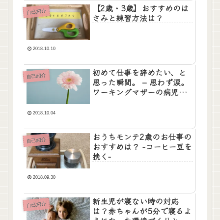
【2歳・3歳】おすすめのは
自己紹介
さみと練習方法は？
2018.10.10
初めて仕事を辞めたい、と
自己紹介
思った瞬間。 – 思わず涙。
ワーキングマザーの病児保
育対応。
2018.10.04
おうちモンテ2歳のお仕事の
自己紹介
おすすめは？ -コーヒー豆を
挽く-
2018.09.30
新生児が寝ない時の対応
自己紹介
は？赤ちゃんが5分で寝るよ