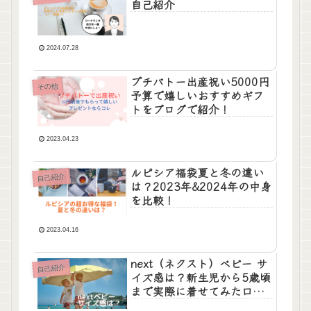
自己紹介
2024.07.28
プチバトー出産祝い5000円
その他
予算で嬉しいおすすめギフ
トをブログで紹介！
2023.04.23
ルピシア福袋夏と冬の違い
自己紹介
は？2023年&2024年の中身
を比較！
2023.04.16
next（ネクスト）ベビー サ
自己紹介
イズ感は？新生児から5歳頃
まで実際に着せてみた口コ
ミ。実店舗とオンライン通