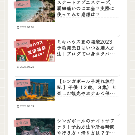
ステートオブエスケープ、
自己紹介
肩紐痛いのは本当？実際に
使ってみた感想は？
2023.04.01
ミキハウス夏の福袋2023
自己紹介
予約発売日はいつ＆購入方
法！ブログで中身ネタバレ
も！
2023.03.21
【シンガポール子連れ旅行
子育て編
記 】子供（２歳、３歳）と
楽しむ観光やホテル＜保存
版＞
2023.03.19
シンガポールのナイトサフ
子育て編
ァリ！予約方法や所要時間
や行き方・帰り方は？子連