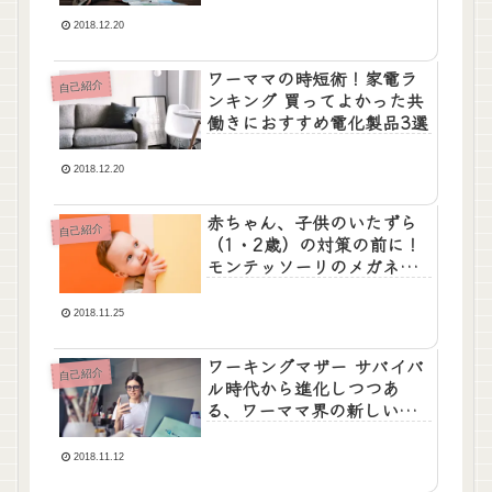
2018.12.20
ワーママの時短術！家電ラ
自己紹介
ンキング 買ってよかった共
働きにおすすめ電化製品3選
2018.12.20
赤ちゃん、子供のいたずら
自己紹介
（1・2歳）の対策の前に！
モンテッソーリのメガネで
見ると、イタズラが◯◯に
見える！
2018.11.25
ワーキングマザー サバイバ
自己紹介
ル時代から進化しつつあ
る、ワーママ界の新しいト
レンドとは？
2018.11.12