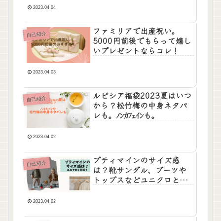
販どちらがお得？も！
2023.04.04
ファミリアで出産祝い。
自己紹介
5000円前後でもらって嬉し
いプレゼントならコレ！
2023.04.03
ルピシア福袋2023夏はいつ
自己紹介
から？松竹梅の中身ネタバ
レも。ﾉﾝｶﾌｪｲﾝも。
2023.04.02
プティマインのサイズ感
自己紹介
は？靴サンダル、ブーツや
トップスなどユニクロと比
較して失敗しないコツ！
2023.04.02