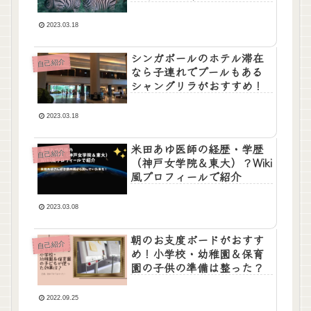
れでも行ける？
2023.03.18
シンガポールのホテル滞在
自己紹介
なら子連れでプールもある
シャングリラがおすすめ！
2023.03.18
米田あゆ医師の経歴・学歴
自己紹介
（神戸女学院＆東大）？Wiki
風プロフィールで紹介
2023.03.08
朝のお支度ボードがおすす
自己紹介
め！小学校・幼稚園＆保育
園の子供の準備は整った？
2022.09.25