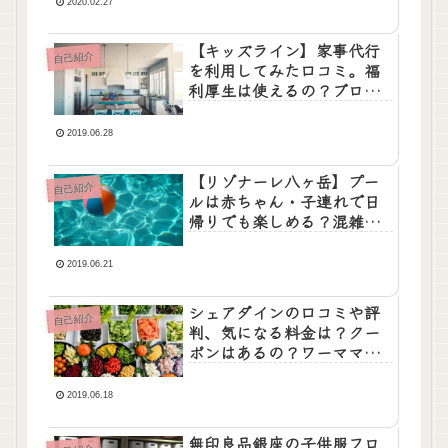
2020.02.27
【キッズライン】家事代行
自己紹介
を利用してみた口コミ。福
利厚生は使えるの？ブログ
で紹介。
2019.06.28
【リゾナーレ八ヶ岳】プー
自己紹介
ルは赤ちゃん・子連れで日
帰りでも楽しめる？混雑状
況やタオル・レンタル品
は？
2019.06.21
シェアダインの口コミや評
自己紹介
判、気になる料金は？クー
ポンはあるの？ワーママ的
時短術。
2019.06.18
無印良品銀座の子供服フロ