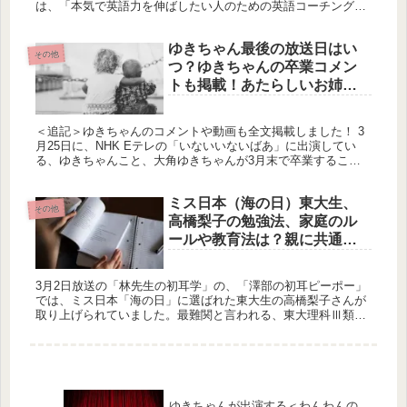
は、「本気で英語力を伸ばしたい人のための英語コーチングサ
ービス、株式会社プログリット」の代表です。岡田祥吾さんの
株式会社プログリ...
ゆきちゃん最後の放送日はい
その他
つ？ゆきちゃんの卒業コメン
トも掲載！あたらしいお姉さ
んも登場？
＜追記＞ゆきちゃんのコメントや動画も全文掲載しました！ 3
月25日に、NHK Eテレの「いないいないばあ」に出演してい
る、ゆきちゃんこと、大角ゆきちゃんが3月末で卒業すること
がわかりました！そこで、ゆきちゃんの放送の最終日がいつな
のか調べて...
ミス日本（海の日）東大生、
その他
高橋梨子の勉強法、家庭のル
ールや教育法は？親に共通す
る習慣とは？林先生の初耳
学。3月2日放送。
3月2日放送の「林先生の初耳学」の、「澤部の初耳ピーポー」
では、ミス日本「海の日」に選ばれた東大生の高橋梨子さんが
取り上げられていました。最難関と言われる、東大理科Ⅲ類に
合格した高橋さんのお家の気になるルールや、東大生の８割が
実践している勉...
ゆきちゃんが出演する＜わんわんの