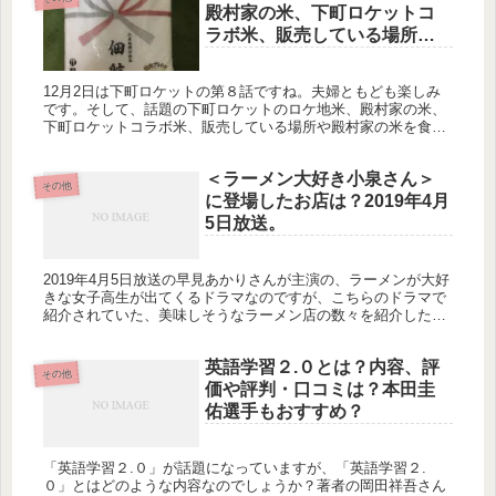
殿村家の米、下町ロケットコ
ラボ米、販売している場所
は？味は？実際に食べてみま
した！新潟県燕市
12月2日は下町ロケットの第８話ですね。夫婦ともども楽しみ
です。そして、話題の下町ロケットのロケ地米、殿村家の米、
下町ロケットコラボ米、販売している場所や殿村家の米を食べ
てみた味などをレポートしています！子供達にも人気でした。
＜ラーメン大好き小泉さん＞
その他
に登場したお店は？2019年4月
5日放送。
2019年4月5日放送の早見あかりさんが主演の、ラーメンが大好
きな女子高生が出てくるドラマなのですが、こちらのドラマで
紹介されていた、美味しそうなラーメン店の数々を紹介したい
と思います！金色不如帰、スミレ、銀座八五、とみ田、 【つい
に今夜1...
英語学習２.０とは？内容、評
その他
価や評判・口コミは？本田圭
佑選手もおすすめ？
「英語学習２.０」が話題になっていますが、「英語学習２.
０」とはどのような内容なのでしょうか？著者の岡田祥吾さん