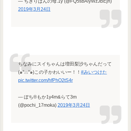
— ちぎりぱんの母.1y (@FQ5sbAlyWzJBEjn)
2019年3月24日
ちなみにスイちゃんは増田梨沙ちゃんだって
(๑°⌓°๑)この子かわいいー！！
#みいつけた
pic.twitter.com/hfPhO2tS4r
— ぽち®︎もか1y4m&らて3m
(@pochi_17moka)
2019年3月24日