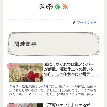
ワーママまき
関連記事
嵐にしやがれでは嵐メンバー
その他
が解散、活動休止への想いを
告白。この冬食べたい鍋デス
マッチ。２月２日放送。健太
郎
２月２日放送の嵐にしやがれでは、嵐メンバーが解散、活動休
止にあたり想いを語っていました。また番組では、「この冬食
べたい鍋デスマッチ！」でした。もつ鍋やヒマラヤ鍋、あら
鍋、くま鍋、鳥すきやき、自然薯鍋など美味しそうな鍋特集で
した！ゲストは坂口...
【下町ロケット】ロケ地米、
その他