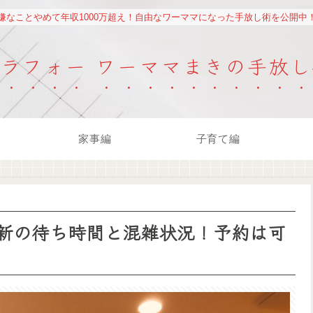
嫌なことやめて年収1000万超え！自由なワーママになった手放し術を公開中
アラフォー ワーママまきの手放し
家事編
子育て編
新の待ち時間と混雑状況！予約は可