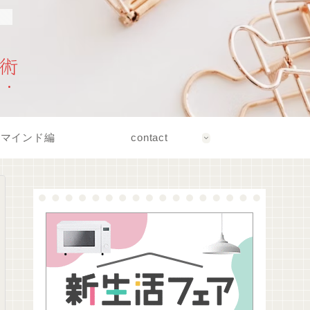
！
術
マインド編
contact