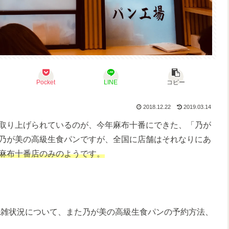
Pocket
LINE
コピー
2018.12.22
2019.03.14
取り上げられているのが、今年麻布十番にできた、「乃が
乃が美の高級生食パンですが、全国に店舗はそれなりにあ
麻布十番店のみのようです。
混雑状況について、また乃が美の高級生食パンの予約方法、