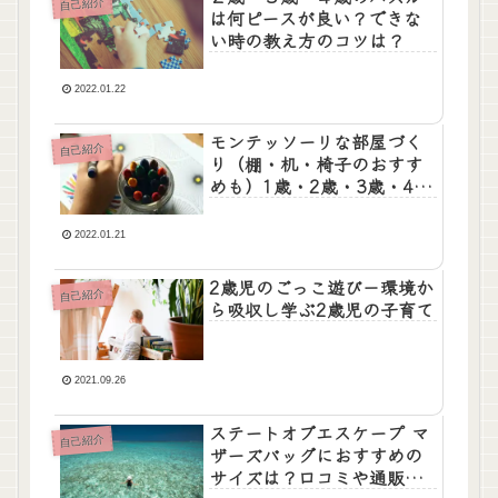
自己紹介
は何ピースが良い？できな
い時の教え方のコツは？
2022.01.22
モンテッソーリな部屋づく
自己紹介
り（棚・机・椅子のおすす
めも）1歳・2歳・3歳・4歳
そして5歳に至るまで継続
中。
2022.01.21
2歳児のごっこ遊び－環境か
自己紹介
ら吸収し学ぶ2歳児の子育て
2021.09.26
ステートオブエスケープ マ
自己紹介
ザーズバッグにおすすめの
サイズは？口コミや通販方