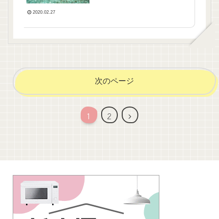
法も。おしゃれママに人
気。
2020.02.27
次のページ
次
1
2
へ