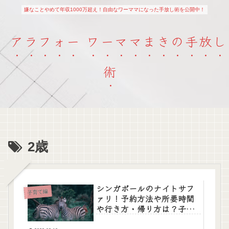
嫌なことやめて年収1000万超え！自由なワーママになった手放し術を公開中！
アラフォー ワーママまきの手放し
術
2歳
シンガポールのナイトサフ
子育て編
ァリ！予約方法や所要時間
や行き方・帰り方は？子連
れでも行ける？