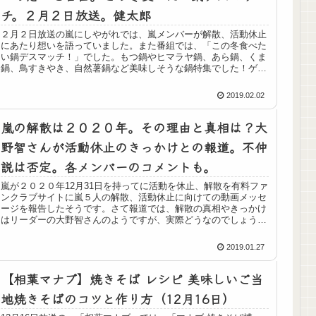
チ。２月２日放送。健太郎
２月２日放送の嵐にしやがれでは、嵐メンバーが解散、活動休止
にあたり想いを語っていました。また番組では、「この冬食べた
い鍋デスマッチ！」でした。もつ鍋やヒマラヤ鍋、あら鍋、くま
鍋、鳥すきやき、自然薯鍋など美味しそうな鍋特集でした！ゲス
トは坂口...
2019.02.02
嵐の解散は２０２０年。その理由と真相は？大
野智さんが活動休止のきっかけとの報道。不仲
説は否定。各メンバーのコメントも。
嵐が２０２０年12月31日を持ってに活動を休止、解散を有料ファ
ンクラブサイトに嵐５人の解散、活動休止に向けての動画メッセ
ージを報告したそうです。さて報道では、解散の真相やきっかけ
はリーダーの大野智さんのようですが、実際どうなのでしょう
か。調...
2019.01.27
【相葉マナブ】焼きそば レシピ 美味しいご当
地焼きそばのコツと作り方（12月16日）