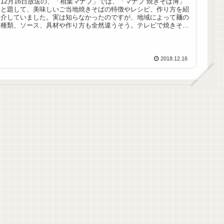
12月16日放送の、「相葉マナブ」では、「マナブ 焼きそば博」
と題して、美味しいご当地焼きそばの特徴やレシピ、作り方を紹
介していました。実は知らなかったのですが、地域によって麺の
種類、ソース、具材や作り方も全然違うそう。テレビで焼きそば
のレシピやコツを学ぶと、大人も子供も喜ぶ焼きそば作りもより
美味しくできそうですね！
2018.12.16