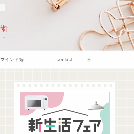
！
術
マインド編
contact