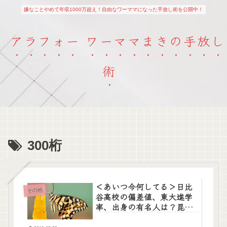
嫌なことやめて年収1000万超え！自由なワーママになった手放し術を公開中！
アラフォー ワーママまきの手放し
術
300桁
＜あいつ今何してる＞日比
その他
谷高校の偏差値、東大進学
率、出身の有名人は？昆虫
博士武藤将道さんは何をし