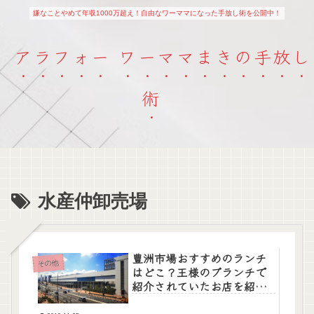
嫌なことやめて年収1000万超え！自由なワーママになった手放し術を公開中！
アラフォー ワーママまきの手放し
術
水産仲卸売場
豊洲市場おすすめのランチ
その他
はどこ？王様のブランチで
紹介されていたお店を紹
介。