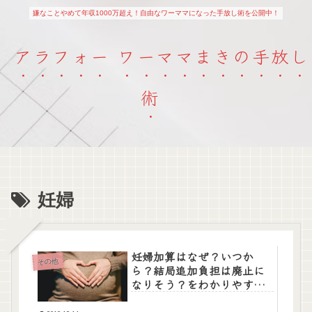
嫌なことやめて年収1000万超え！自由なワーママになった手放し術を公開中！
アラフォー ワーママまきの手放し
術
妊婦
妊婦加算はなぜ？いつか
その他
ら？結局追加負担は廃止に
なりそう？をわかりやすく
解説 小泉進次郎厚労部会長