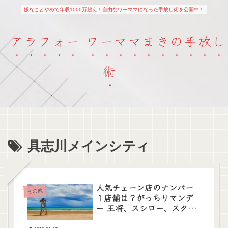
嫌なことやめて年収1000万超え！自由なワーママになった手放し術を公開中！
アラフォー ワーママまきの手放し
術
具志川メインシティ
人気チェーン店のナンバー
その他
１店舗は？がっちりマンデ
ー 王将、スシロー、スター
バックス。1月27日放送。