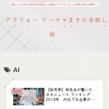
嫌なことやめて年収1000万超え！自由なワーママになった手放し術を公開中！
アラフォー ワーママまきの手放し
術
AI
【初耳学】林先生が驚いた
その他
８大ニュース ランキング
2018年 AI化で大企業の意
外な選択、ブラック校則、