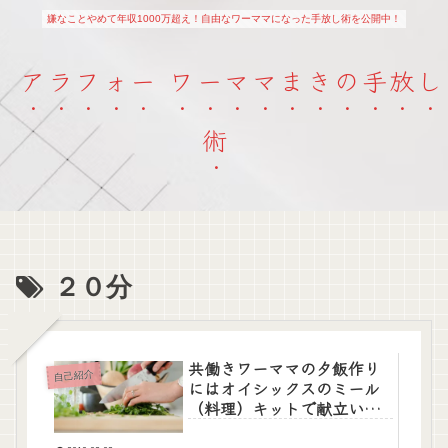
嫌なことやめて年収1000万超え！自由なワーママになった手放し術を公開中！
アラフォー ワーママまきの手放し
術
２０分
共働きワーママの夕飯作り
自己紹介
にはオイシックスのミール
（料理）キットで献立いら
ず！愛用している口コミを