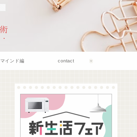
！
術
マインド編
contact