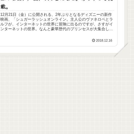
載。
12月21日（金）に公開される、2年ぶりとなるディズニーの新作
映画、「シュガーラッシュオンライン。主人公のヴァネロペとラ
ルフが、インターネットの世界に冒険に出るのですが、さすがイ
ンターネットの世界。なんと豪華歴代のプリンセスが大集合して
います！そこで歴代のプリンセスの吹き替え、声優担当をした方
を調べてみました。試写会の感想も載せています。
2018.12.16