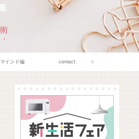
！
術
マインド編
contact