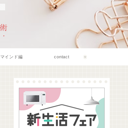
！
術
マインド編
contact