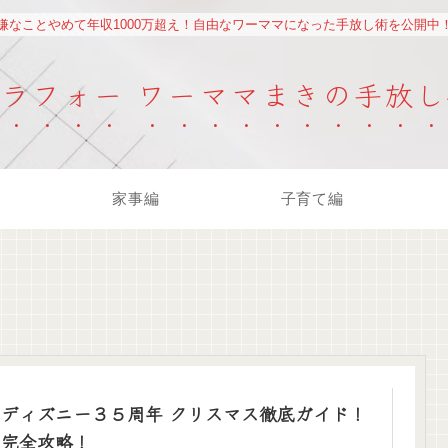
嫌なことやめて年収1000万超え！自由なワーママになった手放し術を公開中
アラフォー ワーママまきの手放し
家事編
子育て編
ディズニー３５周年 クリスマス徹底ガイド！
完全攻略！