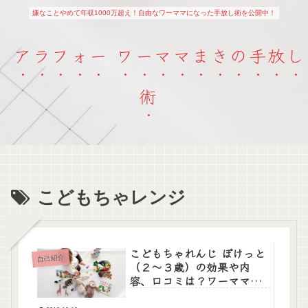
嫌なことやめて年収1000万超え！自由なワーママになった手放し術を公開中！
アラフォー ワーママまきの手放し
術
こどもちゃレンジ
こどもちゃれんじ ぽけっと
自己紹介
（２〜３歳）の効果や内
容、口コミは？ワーママで
も家庭で知育。